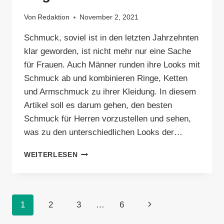
Von
Redaktion
November 2, 2021
Schmuck, soviel ist in den letzten Jahrzehnten
klar geworden, ist nicht mehr nur eine Sache
für Frauen. Auch Männer runden ihre Looks mit
Schmuck ab und kombinieren Ringe, Ketten
und Armschmuck zu ihrer Kleidung. In diesem
Artikel soll es darum gehen, den besten
Schmuck für Herren vorzustellen und sehen,
was zu den unterschiedlichen Looks der…
SCHMUCK
WEITERLESEN
FÜR
HERREN
–
WAS
Seitennavigation
Nächste
1
2
3
…
6
MANN
UNBEDINGT
Seite