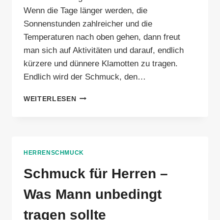
Wenn die Tage länger werden, die
Sonnenstunden zahlreicher und die
Temperaturen nach oben gehen, dann freut
man sich auf Aktivitäten und darauf, endlich
kürzere und dünnere Klamotten zu tragen.
Endlich wird der Schmuck, den…
HERRENSCHMUCK
WEITERLESEN
–
DIE
COOLSTEN
TRENDS
FÜR
HERRENSCHMUCK
DEN
FRÜHLING/SOMMER
Schmuck für Herren –
Was Mann unbedingt
tragen sollte