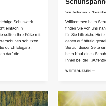
Schuhspanne
Von
Redaktion
November
 richtige Schuhwerk
Willkommen beim Schu
ht einfach in
finden Sie von uns nä
e sollten Ihre Füße mit
für Sie hilfreiche Hin
terschuhen schützen.
gehen auf häufig gestel
die durch Eleganz,
Sie auf dieser Seite ei
ch darf die
beim Kauf eines Schuh
Ihnen bei der Kaufent
SCHUHS
WEITERLESEN
TEST
2026:
DIE
BESTEN
SCHUHS
IM
VERGLE