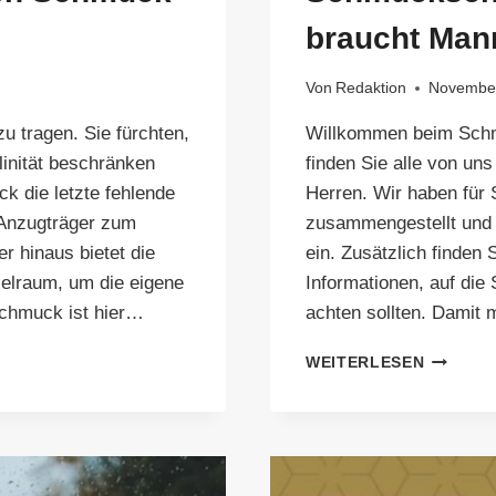
braucht Man
Von
Redaktion
November
u tragen. Sie fürchten,
Willkommen beim Schm
inität beschränken
finden Sie alle von u
k die letzte fehlende
Herren. Wir haben für 
 Anzugträger zum
zusammengestellt und 
 hinaus bietet die
ein. Zusätzlich finden 
elraum, um die eigene
Informationen, auf di
Schmuck ist hier…
achten sollten. Damit 
SCHMUC
WEITERLESEN
VERGLE
–
BRAUCH
MANN
DAS?