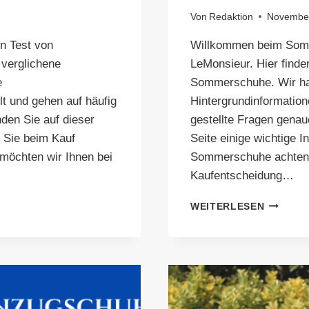
Von
Redaktion
November
n Test von
Willkommen beim Somm
 verglichene
LeMonsieur. Hier finde
e
Sommerschuhe. Wir hab
t und gehen auf häufig
Hintergrundinformatio
nden Sie auf dieser
gestellte Fragen genaue
e Sie beim Kauf
Seite einige wichtige I
 möchten wir Ihnen bei
Sommerschuhe achten s
Kaufentscheidung…
SOMMER
WEITERLESEN
FÜR
HERREN
WENN
DIE
SONNE
SCHEIN