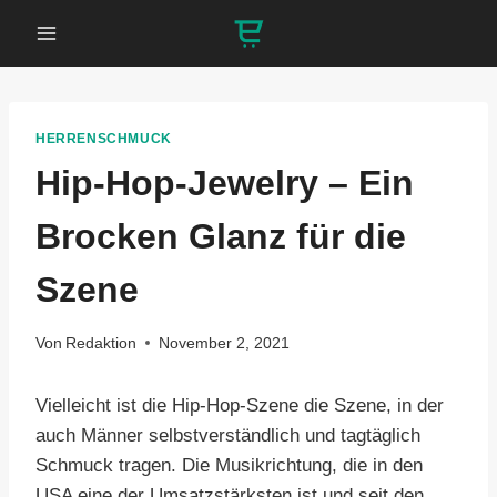
Zum
Inhalt
springen
HERRENSCHMUCK
Hip-Hop-Jewelry – Ein
Brocken Glanz für die
Szene
Von
Redaktion
November 2, 2021
Vielleicht ist die Hip-Hop-Szene die Szene, in der
auch Männer selbstverständlich und tagtäglich
Schmuck tragen. Die Musikrichtung, die in den
USA eine der Umsatzstärksten ist und seit den