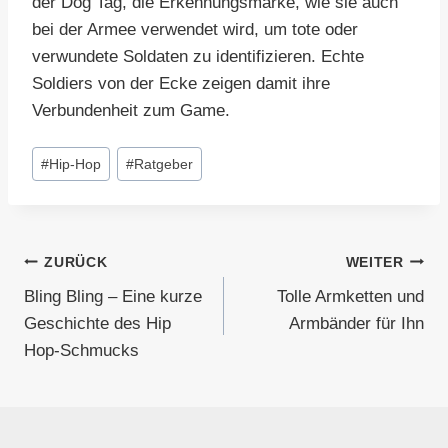
der Dog Tag, die Erkennungsmarke, wie sie auch
bei der Armee verwendet wird, um tote oder
verwundete Soldaten zu identifizieren. Echte
Soldiers von der Ecke zeigen damit ihre
Verbundenheit zum Game.
Schlagworte:
#
Hip-Hop
#
Ratgeber
Beitragsnavigation
ZURÜCK
WEITER
Bling Bling – Eine kurze
Tolle Armketten und
Geschichte des Hip
Armbänder für Ihn
Hop-Schmucks